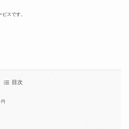
ービスです。
目次
０円