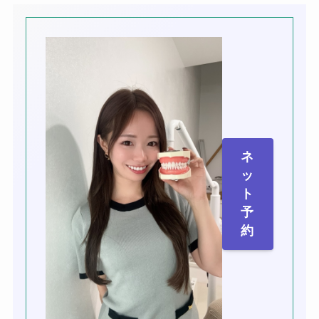
ネ
ッ
ト
予
約